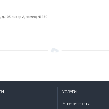
ы, д.105 литер А, помещ №230
ГИ
УСЛУГИ
Реквизиты в ЕС