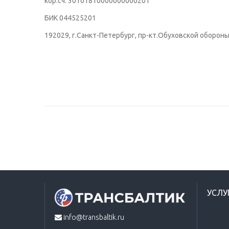
кор.сч. 30101810000000000201
БИК 044525201
192029, г.Санкт-Петербург, пр-кт.Обуховской оборон
УСЛУ
info@transbaltik.ru